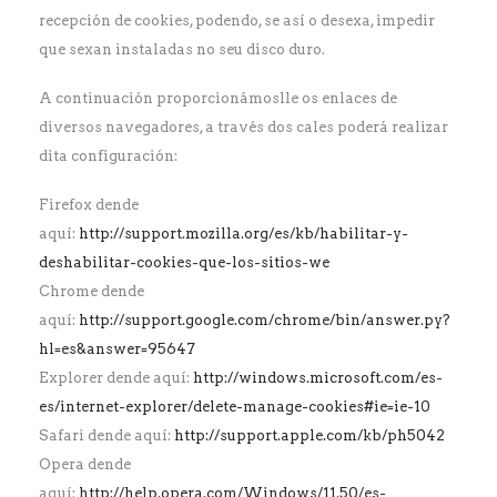
recepción de cookies, podendo, se así o desexa, impedir
que sexan instaladas no seu disco duro.
A continuación proporcionámoslle os enlaces de
diversos navegadores, a través dos cales poderá realizar
dita configuración:
Firefox dende
aquí:
http://support.mozilla.org/es/kb/habilitar-y-
deshabilitar-cookies-que-los-sitios-we
Chrome dende
aquí:
http://support.google.com/chrome/bin/answer.py?
hl=es&answer=95647
Explorer dende aquí:
http://windows.microsoft.com/es-
es/internet-explorer/delete-manage-cookies#ie=ie-10
Safari dende aquí:
http://support.apple.com/kb/ph5042
Opera dende
aquí:
http://help.opera.com/Windows/11.50/es-