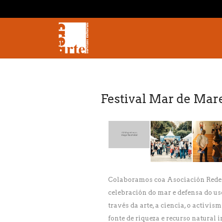
Festival Mar de Mar
Colaboramos coa Asociación Redes 
celebración do mar e defensa do us
través da arte, a ciencia, o activ
fonte de riqueza e recurso natural