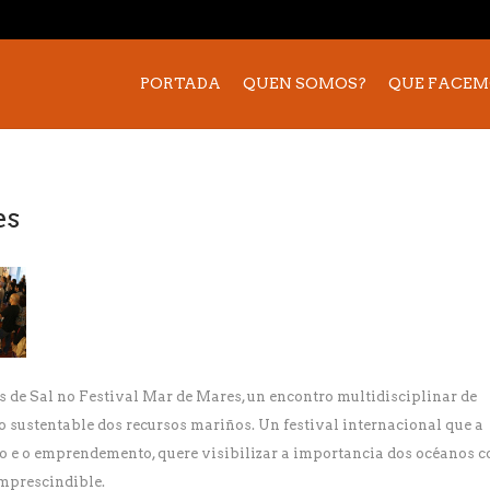
PORTADA
QUEN SOMOS?
QUE FACEM
es
de Sal no Festival Mar de Mares, un encontro multidisciplinar de
o sustentable dos recursos mariños. Un festival internacional que a
ismo e o emprendemento, quere visibilizar a importancia dos océanos 
 imprescindible.