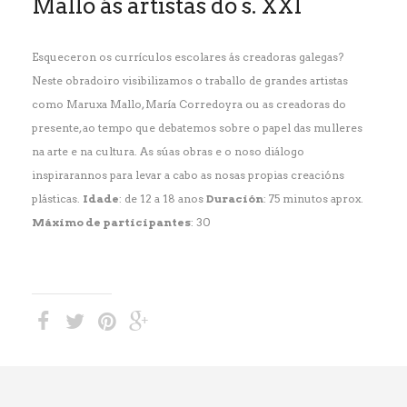
Mallo ás artistas do s. XXI
Esqueceron os currículos escolares ás creadoras galegas?
Neste obradoiro visibilizamos o traballo de grandes artistas
como Maruxa Mallo, María Corredoyra ou as creadoras do
presente, ao tempo que debatemos sobre o papel das mulleres
na arte e na cultura. As súas obras e o noso diálogo
inspirarannos para levar a cabo as nosas propias creacións
plásticas.
Idade
: de 12 a 18 anos
Duración
: 75 minutos aprox.
Máximo de participantes
: 30