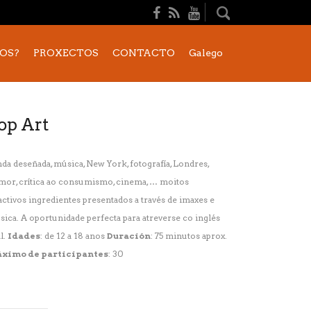
OS?
PROXECTOS
CONTACTO
Galego
op Art
da deseñada, música, New York, fotografía, Londres,
or, crítica ao consumismo, cinema, … moitos
activos ingredientes presentados a través de imaxes e
ica. A oportunidade perfecta para atreverse co inglés
l.
Idades
: de 12 a 18 anos
Duración
: 75 minutos aprox.
ximo de participantes
: 30