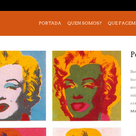
PORTADA
QUEN SOMOS?
QUE FACEM
P
Ban
hum
atr
mús
ora
Má