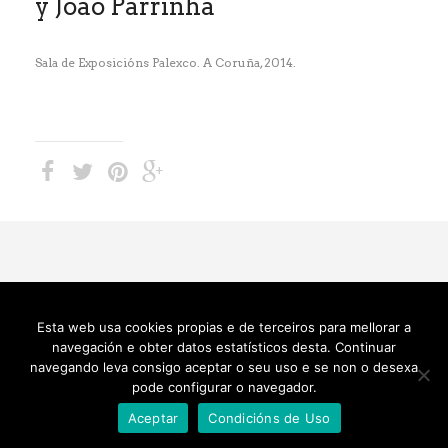
y Joao Parrinha
Sala de Exposicións Palexco. A Coruña, 2014.
Esta web usa cookies propias e de terceiros para mellorar a
© 2022 Crearte Servizos Culturais. Designed by
QM
.
navegación e obter datos estatísticos desta. Continuar
navegando leva consigo aceptar o seu uso e se non o desexa
Portada
Contacto
Aviso Legal
pode configurar o navegador.
Aceptar
Condicións de Uso