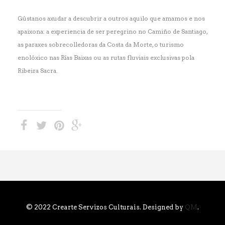
Gústanos axudar a descubrir a outros aquilo que amamos e nos
apaixona: a experiencia de ser peregrino no Camiño de Santiago,
as paraxes sobrecolledoras da Costa da Morte, o turismo
enolóxico nas Rías Baixas ou as rutas fluviais exclusivas pola
Ribeira Sacra.
© 2022 Crearte Servizos Culturais. Designed by
QM
.